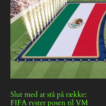
Slut med at stå på række:
FIFA ryster posen til VM