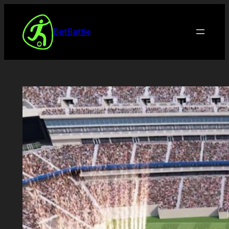
Spring
til
BetBattle
indhold