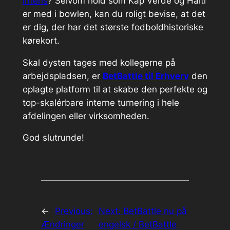
intens
? Selvom hold som Kap Verde og Haiti
er med i bowlen, kan du roligt bevise, at det
er dig, der har det største fodboldhistoriske
kørekort.
Skal dysten tages med kollegerne på
arbejdspladsen, er
BetBattle til Erhverv
den
oplagte platform til at skabe den perfekte og
top-skalérbare interne turnering i hele
afdelingen eller virksomheden.
God slutrunde!
←
Previous:
Next:
BetBattle nu på
Ændringer
engelsk / BetBattle