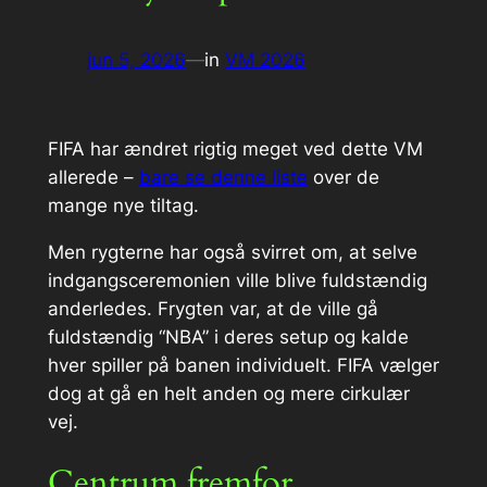
jun 5, 2026
—
in
VM 2026
FIFA har ændret rigtig meget ved dette VM
allerede –
bare se denne liste
over de
mange nye tiltag.
Men rygterne har også svirret om, at selve
indgangsceremonien ville blive fuldstændig
anderledes. Frygten var, at de ville gå
fuldstændig “NBA” i deres setup og kalde
hver spiller på banen individuelt. FIFA vælger
dog at gå en helt anden og mere cirkulær
vej.
Centrum fremfor