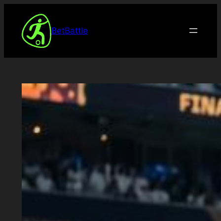
Spring
til
BetBattle
indhold