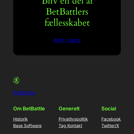
Bliv en del af
BetBattlers
fællesskabet
Kom i gang
BetBattle
Om BetBattle
Generelt
Social
Historik
Privatlivspolitik
Facebook
Base Software
Tag Kontakt
Twitter/X