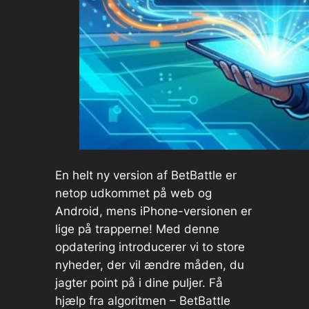
En helt ny version af BetBattle er
netop udkommet på web og
Android, mens iPhone-versionen er
lige på trapperne! Med denne
opdatering introducerer vi to store
nyheder, der vil ændre måden, du
jagter point på i dine puljer. Få
hjælp fra algoritmen – BetBattle