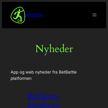
Spring
til
BetBattle
indhold
Nyheder
App og web nyheder fra BetBattle
platformen
BetSavers,
Streaks og