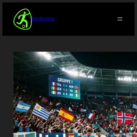
Spring
til
BetBattle
indhold