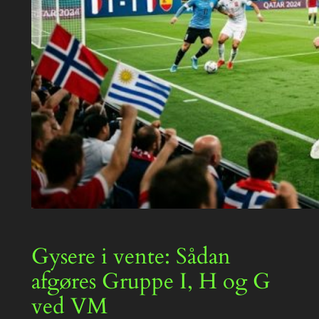
Gysere i vente: Sådan
afgøres Gruppe I, H og G
ved VM