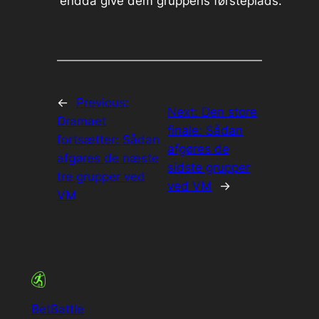
endda give dem gruppens førsteplads.
←
Previous:
Next:
Den store
Dramaet
finale: Sådan
fortsætter: Sådan
afgøres de
afgøres de næste
sidste grupper
tre grupper ved
ved VM
→
VM
BetBattle