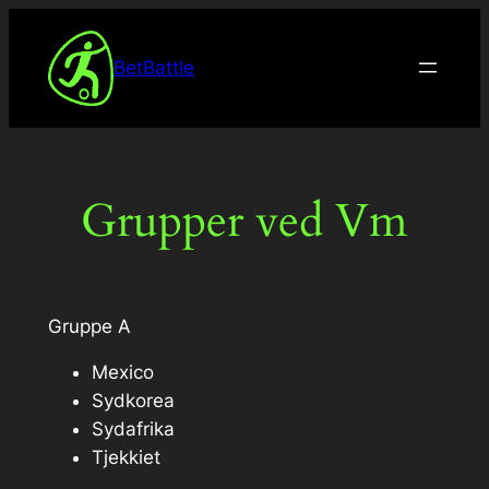
Spring
til
BetBattle
indhold
Grupper ved Vm
Gruppe A
Mexico
Sydkorea
Sydafrika
Tjekkiet